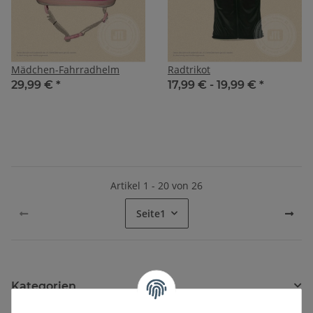
Mädchen-Fahrradhelm
Radtrikot
29,99 €
*
17,99 € -
19,99 €
*
Artikel 1 - 20 von 26
Seite
1
Kategorien